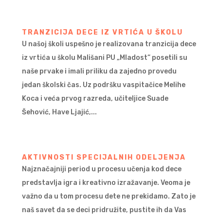
TRANZICIJA DECE IZ VRTIĆA U ŠKOLU
U našoj školi uspešno je realizovana tranzicija dece
iz vrtića u školu Mališani PU „Mladost“ posetili su
naše prvake i imali priliku da zajedno provedu
jedan školski čas. Uz podršku vaspitačice Melihe
Koca i veća prvog razreda, učiteljice Suade
Šehović, Have Ljajić,...
AKTIVNOSTI SPECIJALNIH ODELJENJA
Najznačajniji period u procesu učenja kod dece
predstavlja igra i kreativno izražavanje. Veoma je
važno da u tom procesu dete ne prekidamo. Zato je
naš savet da se deci pridružite, pustite ih da Vas