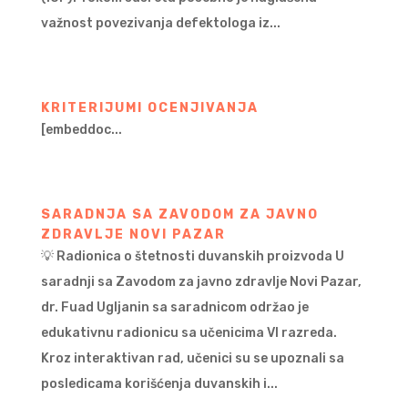
važnost povezivanja defektologa iz...
KRITERIJUMI OCENJIVANJA
[embeddoc...
SARADNJA SA ZAVODOM ZA JAVNO
ZDRAVLJE NOVI PAZAR
💡 Radionica o štetnosti duvanskih proizvoda U
saradnji sa Zavodom za javno zdravlje Novi Pazar,
dr. Fuad Ugljanin sa saradnicom održao je
edukativnu radionicu sa učenicima VI razreda.
Kroz interaktivan rad, učenici su se upoznali sa
posledicama korišćenja duvanskih i...