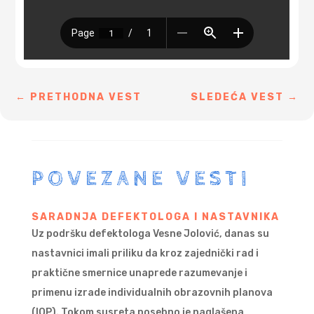
←
PRETHODNA VEST
SLEDEĆA VEST
→
POVEZANE VESTI
SARADNJA DEFEKTOLOGA I NASTAVNIKA
Uz podršku defektologa Vesne Jolović, danas su
nastavnici imali priliku da kroz zajednički rad i
praktične smernice unaprede razumevanje i
primenu izrade individualnih obrazovnih planova
(IOP). Tokom susreta posebno je naglašena