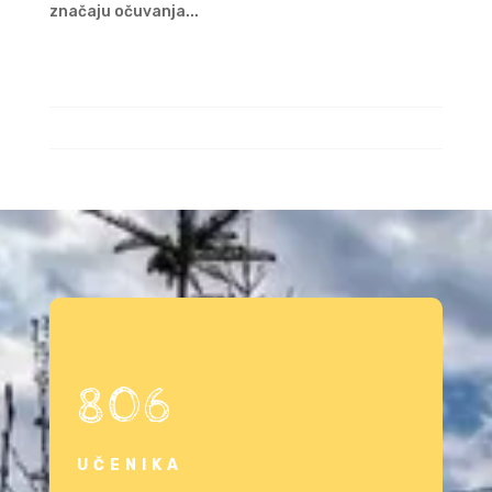
značaju očuvanja...
806
UČENIKA