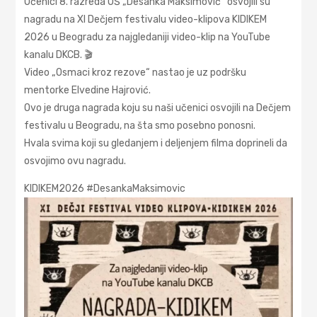
Učenici 8. razreda OŠ „Desanka Maksimović“ osvojili su
nagradu na XI Dečjem festivalu video-klipova KIDIKEM
2026 u Beogradu za najgledaniji video-klip na YouTube
kanalu DKCB. 🎬
Video „Osmaci kroz rezove“ nastao je uz podršku
mentorke Elvedine Hajrović.
Ovo je druga nagrada koju su naši učenici osvojili na Dečjem
festivalu u Beogradu, na šta smo posebno ponosni.
Hvala svima koji su gledanjem i deljenjem filma doprineli da
osvojimo ovu nagradu.
KIDIKEM2026 #DesankaMaksimovic