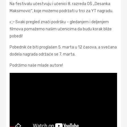
Na festivalu učestvuju i učenici 8. razreda OŠ „Desanka
Maksimović“, koje možemo podržati u trci za YT nagradu.
👉 Svaki pregled znači podršku – gledanjem i deljenjem
filmova pomažemo našim učenicima da budu korak bliže
pobedi!
Pobednik će biti proglašen 5. marta u 12 časova, a svečana
dodela nagrada održaće se 7. marta.
Podržimo naše mlade autore!