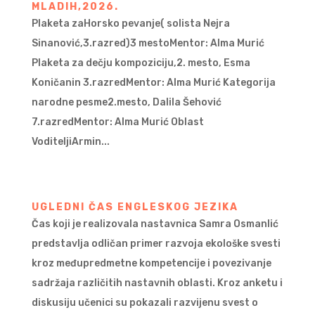
MLADIH,2026.
Plaketa zaHorsko pevanje( solista Nejra
Sinanović,3.razred)3 mestoMentor: Alma Murić
Plaketa za dečju kompoziciju,2. mesto, Esma
Koničanin 3.razredMentor: Alma Murić Kategorija
narodne pesme2.mesto, Dalila Šehović
7.razredMentor: Alma Murić Oblast
VoditeljiArmin...
UGLEDNI ČAS ENGLESKOG JEZIKA
Čas koji je realizovala nastavnica Samra Osmanlić
predstavlja odličan primer razvoja ekološke svesti
kroz međupredmetne kompetencije i povezivanje
sadržaja različitih nastavnih oblasti. Kroz anketu i
diskusiju učenici su pokazali razvijenu svest o