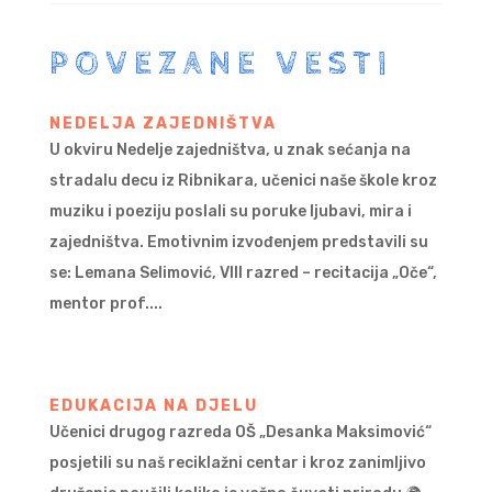
POVEZANE VESTI
NEDELJA ZAJEDNIŠTVA
U okviru Nedelje zajedništva, u znak sećanja na
stradalu decu iz Ribnikara, učenici naše škole kroz
muziku i poeziju poslali su poruke ljubavi, mira i
zajedništva. Emotivnim izvođenjem predstavili su
se: Lemana Selimović, VIII razred – recitacija „Oče“,
mentor prof....
EDUKACIJA NA DJELU
Učenici drugog razreda OŠ „Desanka Maksimović“
posjetili su naš reciklažni centar i kroz zanimljivo