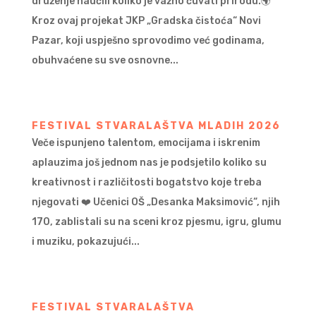
druženje naučili koliko je važno čuvati prirodu.🌍
Kroz ovaj projekat JKP „Gradska čistoća“ Novi
Pazar, koji uspješno sprovodimo već godinama,
obuhvaćene su sve osnovne...
FESTIVAL STVARALAŠTVA MLADIH 2026
Veče ispunjeno talentom, emocijama i iskrenim
aplauzima još jednom nas je podsjetilo koliko su
kreativnost i različitosti bogatstvo koje treba
njegovati ❤️ Učenici OŠ „Desanka Maksimović“, njih
170, zablistali su na sceni kroz pjesmu, igru, glumu
i muziku, pokazujući...
FESTIVAL STVARALAŠTVA