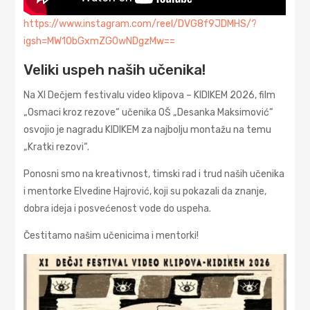
https://www.instagram.com/reel/DVG8f9JDMHS/?
igsh=MW10bGxmZG0wNDgzMw==
Veliki uspeh naših učenika!
Na XI Dečjem festivalu video klipova – KIDIKEM 2026, film
„Osmaci kroz rezove“ učenika OŠ „Desanka Maksimović“
osvojio je nagradu KIDIKEM za najbolju montažu na temu
„Kratki rezovi“.
Ponosni smo na kreativnost, timski rad i trud naših učenika
i mentorke Elvedine Hajrović, koji su pokazali da znanje,
dobra ideja i posvećenost vode do uspeha.
Čestitamo našim učenicima i mentorki!