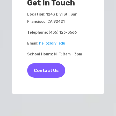
Get In Touch
Location:
1243 Divi St., San
Francisco, CA 92421
Telephone:
(435) 123-3566
Email:
hello@divi.edu
School Hours:
M-F: 8am – 3pm
Contact Us