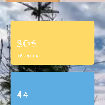
806
UČENIKA
44