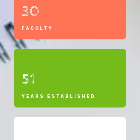
30
FACULTY
51
YEARS ESTABLISHED