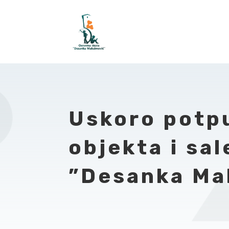
Uskoro potp
objekta i sa
”Desanka Ma