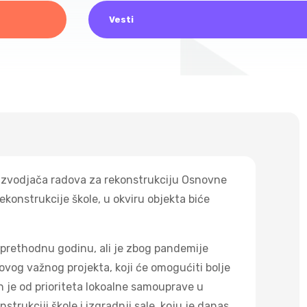
Vesti
r izvodjača radova za rekonstrukciju Osnovne
konstrukcije škole, u okviru objekta biće
a prethodnu godinu, ali je zbog pandemije
ovog važnog projekta, koji će omogućiti bolje
 je od prioriteta lokoalne samouprave u
rukciji škole i izgradnji sale, koju je danas