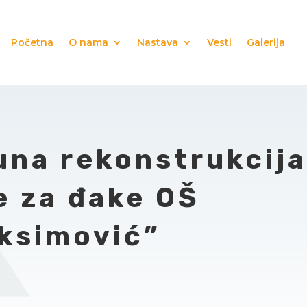
Početna
O nama
Nastava
Vesti
Galerija
una rekonstrukcij
le za đake OŠ
ksimović”