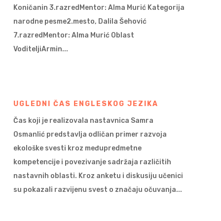
Koničanin 3.razredMentor: Alma Murić Kategorija
narodne pesme2.mesto, Dalila Šehović
7.razredMentor: Alma Murić Oblast
VoditeljiArmin...
UGLEDNI ČAS ENGLESKOG JEZIKA
Čas koji je realizovala nastavnica Samra
Osmanlić predstavlja odličan primer razvoja
ekološke svesti kroz međupredmetne
kompetencije i povezivanje sadržaja različitih
nastavnih oblasti. Kroz anketu i diskusiju učenici
su pokazali razvijenu svest o značaju očuvanja...