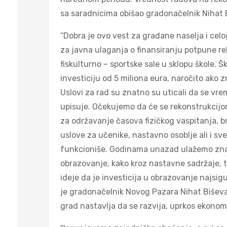
sa saradnicima obišao gradonačelnik Nihat B
“Dobra je ovo vest za građane naselja i cel
za javna ulaganja o finansiranju potpune re
fiskulturno – sportske sale u sklopu škole. Š
investiciju od 5 miliona eura, naročito ako
Uslovi za rad su znatno su uticali da se vr
upisuje. Očekujemo da će se rekonstrukcijom
za održavanje časova fizičkog vaspitanja, b
uslove za učenike, nastavno osoblje ali i sv
funkcioniše. Godinama unazad ulažemo znač
obrazovanje, kako kroz nastavne sadržaje, t
ideje da je investicija u obrazovanje najsig
je gradonačelnik Novog Pazara Nihat Biševac
grad nastavlja da se razvija, uprkos ekonoms