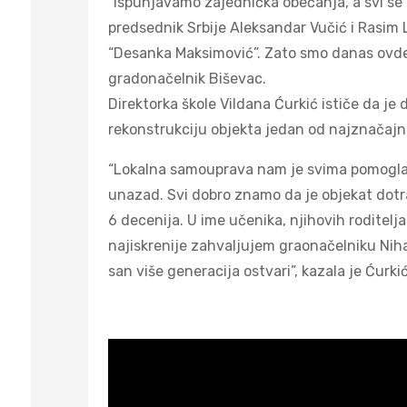
“Ispunjavamo zajednička obećanja, a svi se 
predsednik Srbije Aleksandar Vučić i Rasim 
“Desanka Maksimović”. Zato smo danas ovde,
gradonačelnik Biševac.
Direktorka škole Vildana Ćurkić ističe da je
rekonstrukciju objekta jedan od najznačajniji
“Lokalna samouprava nam je svima pomogla 
unazad. Svi dobro znamo da je objekat dotra
6 decenija. U ime učenika, njihovih roditelj
najiskrenije zahvaljujem graonačelniku Nihat
san više generacija ostvari”, kazala je Ćurkić