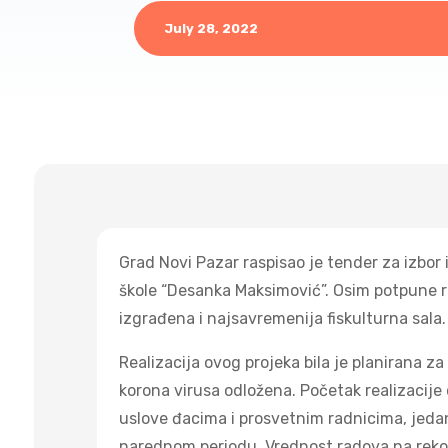
July 28, 2022
Grad Novi Pazar raspisao je tender za izbo
škole “Desanka Maksimović”. Osim potpune re
izgrađena i najsavremenija fiskulturna sala.
Realizacija ovog projeka bila je planirana z
korona virusa odložena. Početak realizacije 
uslove đacima i prosvetnim radnicima, jedan
narednom periodu. Vrednost radova na rekonst