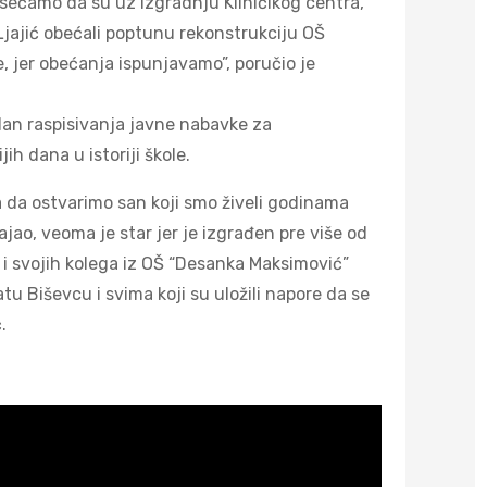
sećamo da su uz izgradnju Kliničikog centra,
Ljajić obećali poptunu rekonstrukciju OŠ
 jer obećanja ispunjavamo”, poručio je
 dan raspisivanja javne nabavke za
h dana u istoriji škole.
da ostvarimo san koji smo živeli godinama
jao, veoma je star jer je izgrađen pre više od
a i svojih kolega iz OŠ “Desanka Maksimović”
u Biševcu i svima koji su uložili napore da se
.