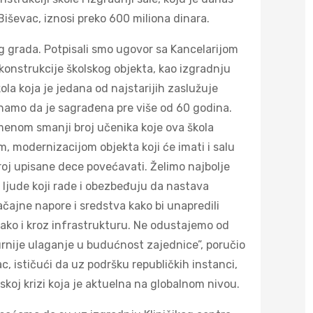
iševac, iznosi preko 600 miliona dinara.
og grada. Potpisali smo ugovor sa Kancelarijom
konstrukcije školskog objekta, kao izgradnju
kola koja je jedana od najstarijih zaslužuje
 znamo da je sagrađena pre više od 60 godina.
emenom smanji broj učenika koje ova škola
, modernizacijom objekta koji će imati i salu
roj upisane dece povećavati. Želimo najbolje
e ljude koji rade i obezbeđuju da nastava
ajne napore i sredstva kako bi unapredili
ako i kroz infrastrukturu. Ne odustajemo od
urnije ulaganje u budućnost zajednice”, poručio
, ističući da uz podršku republičkih instanci,
koj krizi koja je aktuelna na globalnom nivou.