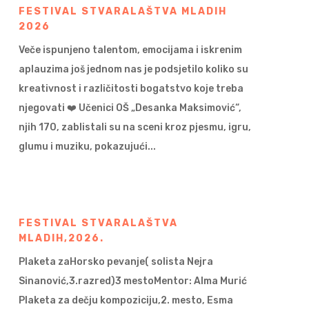
FESTIVAL STVARALAŠTVA MLADIH
2026
Veče ispunjeno talentom, emocijama i iskrenim
aplauzima još jednom nas je podsjetilo koliko su
kreativnost i različitosti bogatstvo koje treba
njegovati ❤️ Učenici OŠ „Desanka Maksimović“,
njih 170, zablistali su na sceni kroz pjesmu, igru,
glumu i muziku, pokazujući...
FESTIVAL STVARALAŠTVA
MLADIH,2026.
Plaketa zaHorsko pevanje( solista Nejra
Sinanović,3.razred)3 mestoMentor: Alma Murić
Plaketa za dečju kompoziciju,2. mesto, Esma