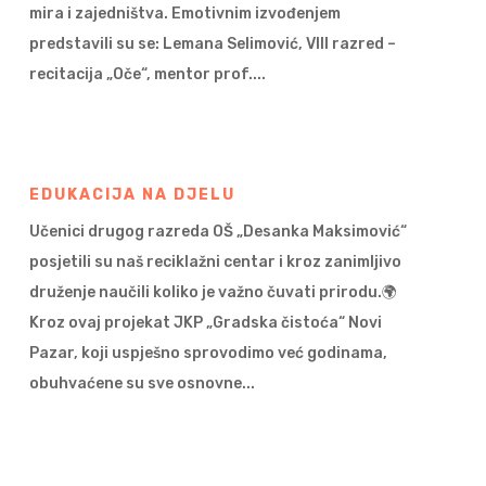
mira i zajedništva. Emotivnim izvođenjem
predstavili su se: Lemana Selimović, VIII razred –
recitacija „Oče“, mentor prof....
EDUKACIJA NA DJELU
Učenici drugog razreda OŠ „Desanka Maksimović“
posjetili su naš reciklažni centar i kroz zanimljivo
druženje naučili koliko je važno čuvati prirodu.🌍
Kroz ovaj projekat JKP „Gradska čistoća“ Novi
Pazar, koji uspješno sprovodimo već godinama,
obuhvaćene su sve osnovne...