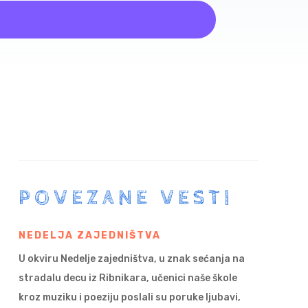
POVEZANE VESTI
NEDELJA ZAJEDNIŠTVA
U okviru Nedelje zajedništva, u znak sećanja na
stradalu decu iz Ribnikara, učenici naše škole
kroz muziku i poeziju poslali su poruke ljubavi,