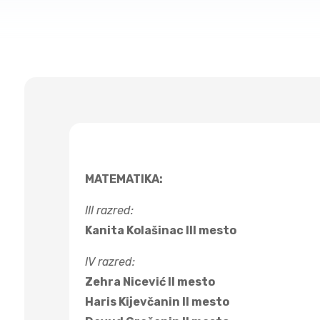
MATEMATIKA:
III razred:
Kanita Kolašinac III mesto
IV razred:
Zehra Nicević II mesto
Haris Kijevčanin II mesto