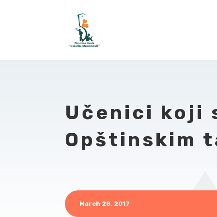
Učenici koji 
Opštinskim 
March 28, 2017