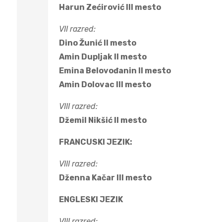
Harun Zećirović III mesto
VII razred:
Dino Žunić II mesto
Amin Dupljak II mesto
Emina Belovođanin II mesto
Amin Dolovac III mesto
VIII razred:
Džemil Nikšić II mesto
FRANCUSKI JEZIK:
VIII razred:
Dženna Kačar III mesto
ENGLESKI JEZIK
VIII razred: