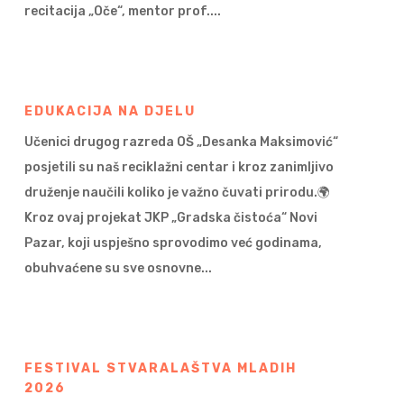
recitacija „Oče“, mentor prof....
EDUKACIJA NA DJELU
Učenici drugog razreda OŠ „Desanka Maksimović“
posjetili su naš reciklažni centar i kroz zanimljivo
druženje naučili koliko je važno čuvati prirodu.🌍
Kroz ovaj projekat JKP „Gradska čistoća“ Novi
Pazar, koji uspješno sprovodimo već godinama,
obuhvaćene su sve osnovne...
FESTIVAL STVARALAŠTVA MLADIH
2026