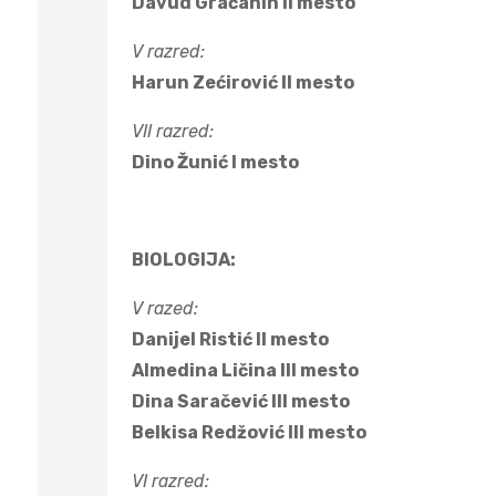
Davud Gračanin II mesto
V razred:
Harun Zećirović II mesto
VII razred:
Dino Žunić I mesto
BIOLOGIJA:
V razed:
Danijel Ristić II mesto
Almedina Ličina III mesto
Dina Saračević III mesto
Belkisa Redžović III mesto
VI razred: