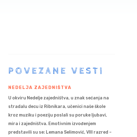
POVEZANE VESTI
NEDELJA ZAJEDNIŠTVA
U okviru Nedelje zajedništva, u znak sećanja na
stradalu decu iz Ribnikara, učenici naše škole
kroz muziku i poeziju poslali su poruke ljubavi,
mira i zajedništva. Emotivnim izvođenjem
predstavili su se: Lemana Selimović, VIII razred –