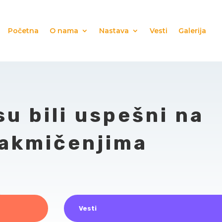
Početna
O nama
Nastava
Vesti
Galerija
su bili uspešni na
takmičenjima
Vesti