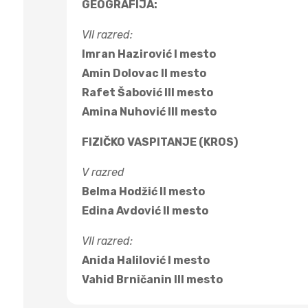
GEOGRAFIJA:
VII razred:
Imran Hazirović I mesto
Amin Dolovac II mesto
Rafet Šabović III mesto
Amina Nuhović III mesto
FIZIČKO VASPITANJE (KROS)
V razred
Belma Hodžić II mesto
Edina Avdović II mesto
VII razred:
Anida Halilović I mesto
Vahid Brničanin III mesto