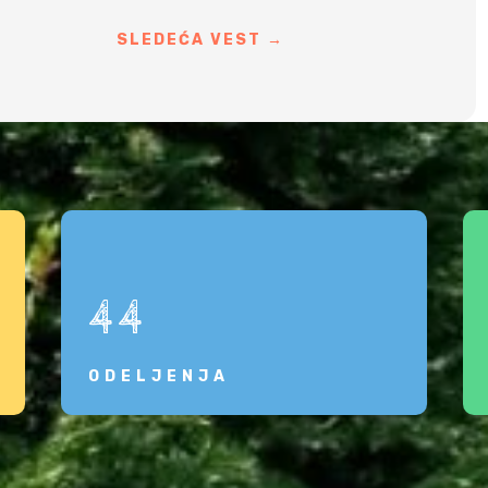
SLEDEĆA VEST
→
44
ODELJENJA