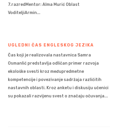
7.razredMentor: Alma Murić Oblast
VoditeljiArmin...
UGLEDNI ČAS ENGLESKOG JEZIKA
Čas koji je realizovala nastavnica Samra
Osmanlić predstavlja odličan primer razvoja
ekološke svesti kroz međupredmetne
kompetencije i povezivanje sadržaja različitih
nastavnih oblasti. Kroz anketu i diskusiju učenici
su pokazali razvijenu svest o značaju očuvanja...