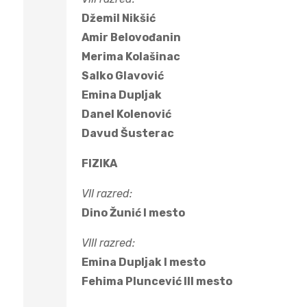
Džemil Nikšić
Amir Belovođanin
Merima Kolašinac
Salko Glavović
Emina Dupljak
Danel Kolenović
Davud Šusterac
FIZIKA
VII razred:
Dino Žunić I mesto
VIII razred:
Emina Dupljak I mesto
Fehima Pluncević III mesto