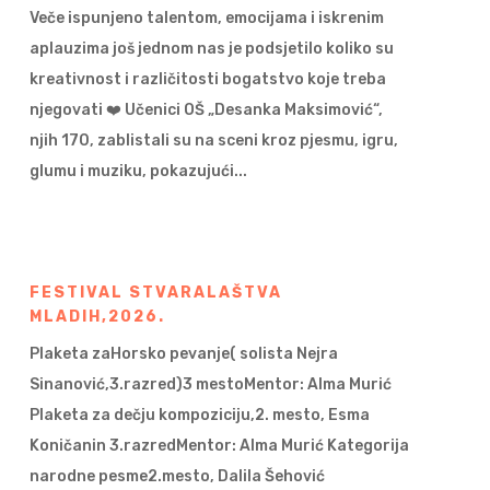
Veče ispunjeno talentom, emocijama i iskrenim
aplauzima još jednom nas je podsjetilo koliko su
kreativnost i različitosti bogatstvo koje treba
njegovati ❤️ Učenici OŠ „Desanka Maksimović“,
njih 170, zablistali su na sceni kroz pjesmu, igru,
glumu i muziku, pokazujući...
FESTIVAL STVARALAŠTVA
MLADIH,2026.
Plaketa zaHorsko pevanje( solista Nejra
Sinanović,3.razred)3 mestoMentor: Alma Murić
Plaketa za dečju kompoziciju,2. mesto, Esma
Koničanin 3.razredMentor: Alma Murić Kategorija
narodne pesme2.mesto, Dalila Šehović