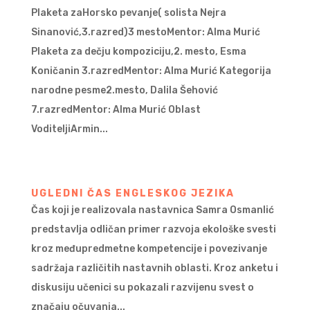
Plaketa zaHorsko pevanje( solista Nejra
Sinanović,3.razred)3 mestoMentor: Alma Murić
Plaketa za dečju kompoziciju,2. mesto, Esma
Koničanin 3.razredMentor: Alma Murić Kategorija
narodne pesme2.mesto, Dalila Šehović
7.razredMentor: Alma Murić Oblast
VoditeljiArmin...
UGLEDNI ČAS ENGLESKOG JEZIKA
Čas koji je realizovala nastavnica Samra Osmanlić
predstavlja odličan primer razvoja ekološke svesti
kroz međupredmetne kompetencije i povezivanje
sadržaja različitih nastavnih oblasti. Kroz anketu i
diskusiju učenici su pokazali razvijenu svest o
značaju očuvanja...