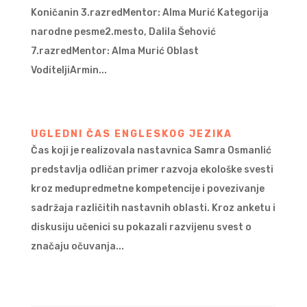
Koničanin 3.razredMentor: Alma Murić Kategorija
narodne pesme2.mesto, Dalila Šehović
7.razredMentor: Alma Murić Oblast
VoditeljiArmin...
UGLEDNI ČAS ENGLESKOG JEZIKA
Čas koji je realizovala nastavnica Samra Osmanlić
predstavlja odličan primer razvoja ekološke svesti
kroz međupredmetne kompetencije i povezivanje
sadržaja različitih nastavnih oblasti. Kroz anketu i
diskusiju učenici su pokazali razvijenu svest o
značaju očuvanja...