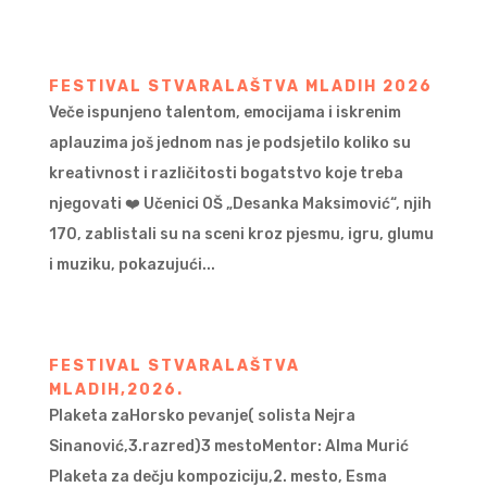
FESTIVAL STVARALAŠTVA MLADIH 2026
Veče ispunjeno talentom, emocijama i iskrenim
aplauzima još jednom nas je podsjetilo koliko su
kreativnost i različitosti bogatstvo koje treba
njegovati ❤️ Učenici OŠ „Desanka Maksimović“, njih
170, zablistali su na sceni kroz pjesmu, igru, glumu
i muziku, pokazujući...
FESTIVAL STVARALAŠTVA
MLADIH,2026.
Plaketa zaHorsko pevanje( solista Nejra
Sinanović,3.razred)3 mestoMentor: Alma Murić
Plaketa za dečju kompoziciju,2. mesto, Esma