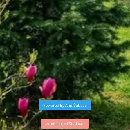
Powered By Anis Šabotić
Izrada sajta iiStudio.rs