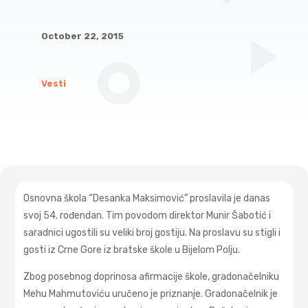
October 22, 2015
Vesti
Osnovna škola “Desanka Maksimović” proslavila je danas
svoj 54. rođendan. Tim povodom direktor Munir Šabotić i
saradnici ugostili su veliki broj gostiju. Na proslavu su stigli i
gosti iz Crne Gore iz bratske škole u Bijelom Polju.
Zbog posebnog doprinosa afirmacije škole, gradonačelniku
Mehu Mahmutoviću uručeno je priznanje. Gradonačelnik je