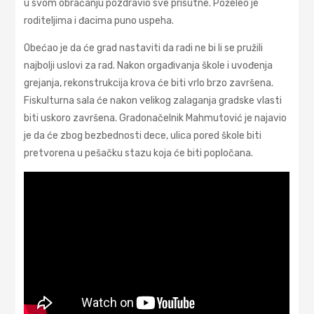
u svom obraćanju pozdravio sve prisutne. Poželeo je
roditeljima i đacima puno uspeha.
Obećao je da će grad nastaviti da radi ne bi li se pružili
najbolji uslovi za rad. Nakon orgađivanja škole i uvođenja
grejanja, rekonstrukcija krova će biti vrlo brzo završena.
Fiskulturna sala će nakon velikog zalaganja gradske vlasti
biti uskoro završena. Gradonačelnik Mahmutović je najavio
je da će zbog bezbednosti dece, ulica pored škole biti
pretvorena u pešačku stazu koja će biti popločana.