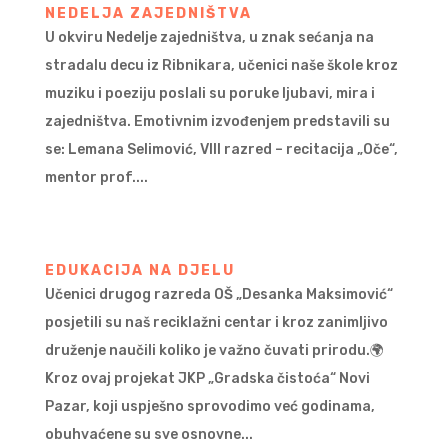
NEDELJA ZAJEDNIŠTVA
U okviru Nedelje zajedništva, u znak sećanja na
stradalu decu iz Ribnikara, učenici naše škole kroz
muziku i poeziju poslali su poruke ljubavi, mira i
zajedništva. Emotivnim izvođenjem predstavili su
se: Lemana Selimović, VIII razred – recitacija „Oče“,
mentor prof....
EDUKACIJA NA DJELU
Učenici drugog razreda OŠ „Desanka Maksimović“
posjetili su naš reciklažni centar i kroz zanimljivo
druženje naučili koliko je važno čuvati prirodu.🌍
Kroz ovaj projekat JKP „Gradska čistoća“ Novi
Pazar, koji uspješno sprovodimo već godinama,
obuhvaćene su sve osnovne...