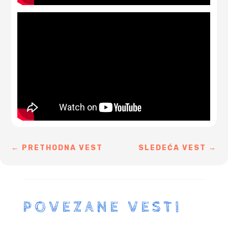
←
PRETHODNA VEST
SLEDEĆA VEST
→
POVEZANE VESTI