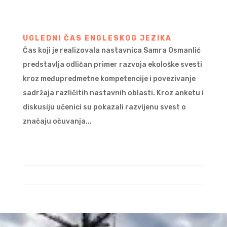
UGLEDNI ČAS ENGLESKOG JEZIKA
Čas koji je realizovala nastavnica Samra Osmanlić
predstavlja odličan primer razvoja ekološke svesti
kroz međupredmetne kompetencije i povezivanje
sadržaja različitih nastavnih oblasti. Kroz anketu i
diskusiju učenici su pokazali razvijenu svest o
značaju očuvanja...