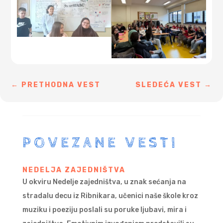
←
PRETHODNA VEST
SLEDEĆA VEST
→
POVEZANE VESTI
NEDELJA ZAJEDNIŠTVA
U okviru Nedelje zajedništva, u znak sećanja na
stradalu decu iz Ribnikara, učenici naše škole kroz
muziku i poeziju poslali su poruke ljubavi, mira i