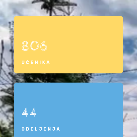
806
UČENIKA
44
ODELJENJA