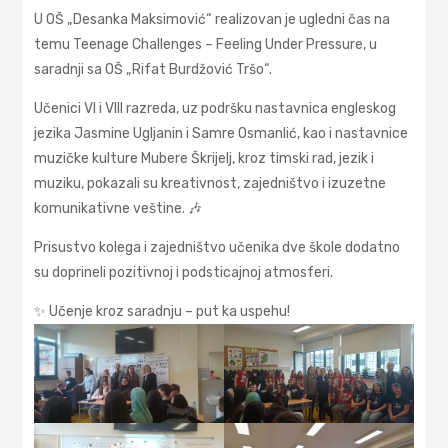
U OŠ „Desanka Maksimović“ realizovan je ugledni čas na
temu Teenage Challenges – Feeling Under Pressure, u
saradnji sa OŠ „Rifat Burdžović Tršo“.
Učenici VI i VIII razreda, uz podršku nastavnica engleskog
jezika Jasmine Ugljanin i Samre Osmanlić, kao i nastavnice
muzičke kulture Mubere Škrijelj, kroz timski rad, jezik i
muziku, pokazali su kreativnost, zajedništvo i izuzetne
komunikativne veštine. 🎶
Prisustvo kolega i zajedništvo učenika dve škole dodatno
su doprineli pozitivnoj i podsticajnoj atmosferi.
✨ Učenje kroz saradnju – put ka uspehu!