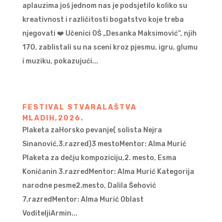
aplauzima još jednom nas je podsjetilo koliko su
kreativnost i različitosti bogatstvo koje treba
njegovati ❤️ Učenici OŠ „Desanka Maksimović“, njih
170, zablistali su na sceni kroz pjesmu, igru, glumu
i muziku, pokazujući...
FESTIVAL STVARALAŠTVA
MLADIH,2026.
Plaketa zaHorsko pevanje( solista Nejra
Sinanović,3.razred)3 mestoMentor: Alma Murić
Plaketa za dečju kompoziciju,2. mesto, Esma
Koničanin 3.razredMentor: Alma Murić Kategorija
narodne pesme2.mesto, Dalila Šehović
7.razredMentor: Alma Murić Oblast
VoditeljiArmin...