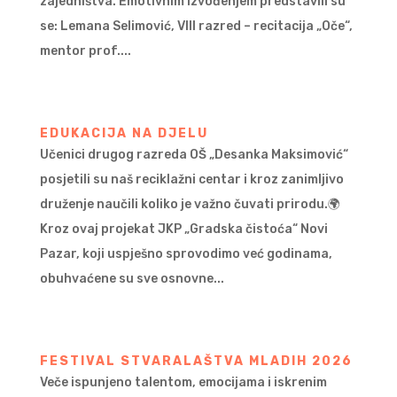
zajedništva. Emotivnim izvođenjem predstavili su
se: Lemana Selimović, VIII razred – recitacija „Oče“,
mentor prof....
EDUKACIJA NA DJELU
Učenici drugog razreda OŠ „Desanka Maksimović“
posjetili su naš reciklažni centar i kroz zanimljivo
druženje naučili koliko je važno čuvati prirodu.🌍
Kroz ovaj projekat JKP „Gradska čistoća“ Novi
Pazar, koji uspješno sprovodimo već godinama,
obuhvaćene su sve osnovne...
FESTIVAL STVARALAŠTVA MLADIH 2026
Veče ispunjeno talentom, emocijama i iskrenim