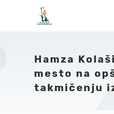
Hamza Kolaši
mesto na op
takmičenju iz