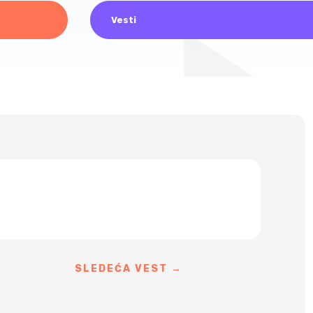
Vesti
SLEDEĆA VEST
→