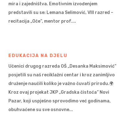
mira i zajedništva. Emotivnim izvođenjem
predstavili su se: Lemana Selimović, VIII razred –
recitacija „Oče“, mentor prof....
EDUKACIJA NA DJELU
Učenici drugog razreda OŠ „Desanka Maksimović“
posjetili su naš reciklažni centar i kroz zanimljivo
druženje naučili koliko je važno čuvati prirodu.🌍
Kroz ovaj projekat JKP „Gradska čistoća“ Novi
Pazar, koji uspješno sprovodimo već godinama,
obuhvaćene su sve osnovne...