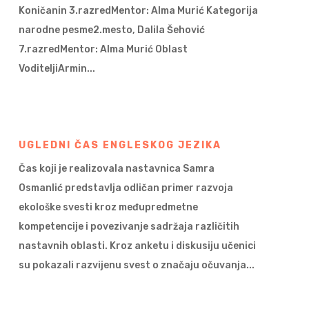
Koničanin 3.razredMentor: Alma Murić Kategorija
narodne pesme2.mesto, Dalila Šehović
7.razredMentor: Alma Murić Oblast
VoditeljiArmin...
UGLEDNI ČAS ENGLESKOG JEZIKA
Čas koji je realizovala nastavnica Samra
Osmanlić predstavlja odličan primer razvoja
ekološke svesti kroz međupredmetne
kompetencije i povezivanje sadržaja različitih
nastavnih oblasti. Kroz anketu i diskusiju učenici
su pokazali razvijenu svest o značaju očuvanja...