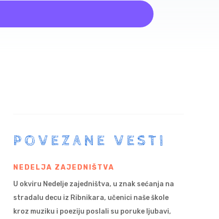
POVEZANE VESTI
NEDELJA ZAJEDNIŠTVA
U okviru Nedelje zajedništva, u znak sećanja na
stradalu decu iz Ribnikara, učenici naše škole
kroz muziku i poeziju poslali su poruke ljubavi,