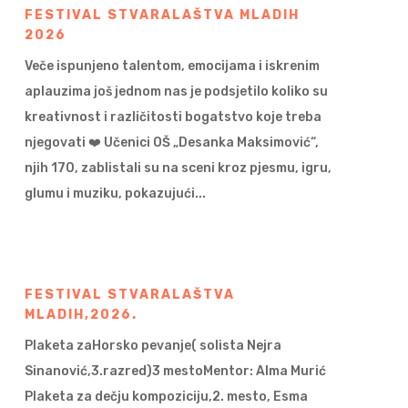
FESTIVAL STVARALAŠTVA MLADIH
2026
Veče ispunjeno talentom, emocijama i iskrenim
aplauzima još jednom nas je podsjetilo koliko su
kreativnost i različitosti bogatstvo koje treba
njegovati ❤️ Učenici OŠ „Desanka Maksimović“,
njih 170, zablistali su na sceni kroz pjesmu, igru,
glumu i muziku, pokazujući...
FESTIVAL STVARALAŠTVA
MLADIH,2026.
Plaketa zaHorsko pevanje( solista Nejra
Sinanović,3.razred)3 mestoMentor: Alma Murić
Plaketa za dečju kompoziciju,2. mesto, Esma