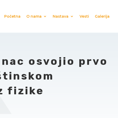
Početna
O nama
Nastava
Vesti
Galerija
nac osvojio prvo
štinskom
 fizike