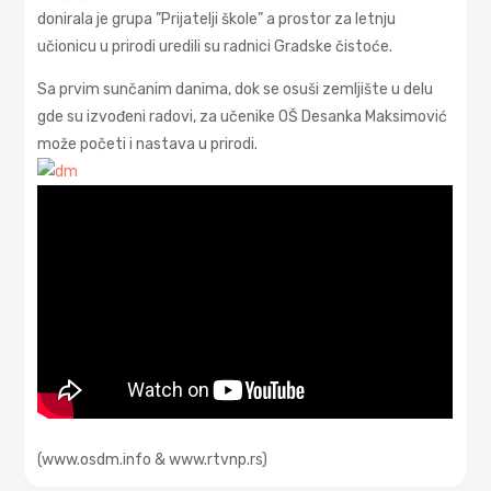
donirala je grupa ”Prijatelji škole” a prostor za letnju
učionicu u prirodi uredili su radnici Gradske čistoće.
Sa prvim sunčanim danima, dok se osuši zemljište u delu
gde su izvođeni radovi, za učenike OŠ Desanka Maksimović
može početi i nastava u prirodi.
(www.osdm.info & www.rtvnp.rs)