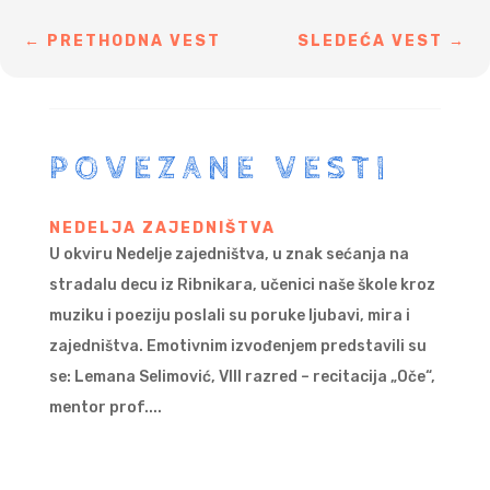
←
PRETHODNA VEST
SLEDEĆA VEST
→
POVEZANE VESTI
NEDELJA ZAJEDNIŠTVA
U okviru Nedelje zajedništva, u znak sećanja na
stradalu decu iz Ribnikara, učenici naše škole kroz
muziku i poeziju poslali su poruke ljubavi, mira i
zajedništva. Emotivnim izvođenjem predstavili su
se: Lemana Selimović, VIII razred – recitacija „Oče“,
mentor prof....