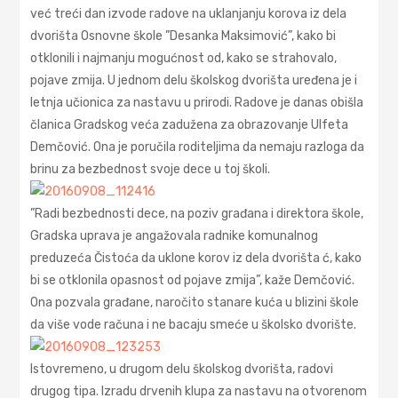
već treći dan izvode radove na uklanjanju korova iz dela
dvorišta Osnovne škole ”Desanka Maksimović”, kako bi
otklonili i najmanju mogućnost od, kako se strahovalo,
pojave zmija. U jednom delu školskog dvorišta uređena je i
letnja učionica za nastavu u prirodi. Radove je danas obišla
članica Gradskog veća zadužena za obrazovanje Ulfeta
Demčović. Ona je poručila roditeljima da nemaju razloga da
brinu za bezbednost svoje dece u toj školi.
”Radi bezbednosti dece, na poziv građana i direktora škole,
Gradska uprava je angažovala radnike komunalnog
preduzeća Čistoća da uklone korov iz dela dvorišta ć, kako
bi se otklonila opasnost od pojave zmija”, kaže Demčović.
Ona pozvala građane, naročito stanare kuća u blizini škole
da više vode računa i ne bacaju smeće u školsko dvorište.
Istovremeno, u drugom delu školskog dvorišta, radovi
drugog tipa. Izradu drvenih klupa za nastavu na otvorenom