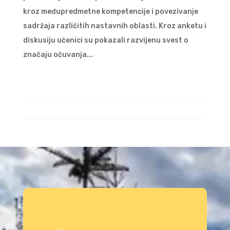
kroz međupredmetne kompetencije i povezivanje
sadržaja različitih nastavnih oblasti. Kroz anketu i
diskusiju učenici su pokazali razvijenu svest o
značaju očuvanja...