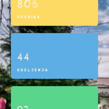
806
UČENIKA
44
ODELJENJA