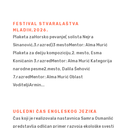
FESTIVAL STVARALAŠTVA
MLADIH,2026.
Plaketa zaHorsko pevanje( solista Nejra
Sinanović,3.razred)3 mestoMentor: Alma Murić
Plaketa za dečju kompoziciju,2. mesto, Esma
Koničanin 3.razredMentor: Alma Murić Kategorija
narodne pesme2.mesto, Dalila Šehović
7.razredMentor: Alma Murić Oblast
VoditeljiArmin...
UGLEDNI ČAS ENGLESKOG JEZIKA
Čas koji je realizovala nastavnica Samra Osmanlić
predstavlja odličan primer razvoja ekološke svesti