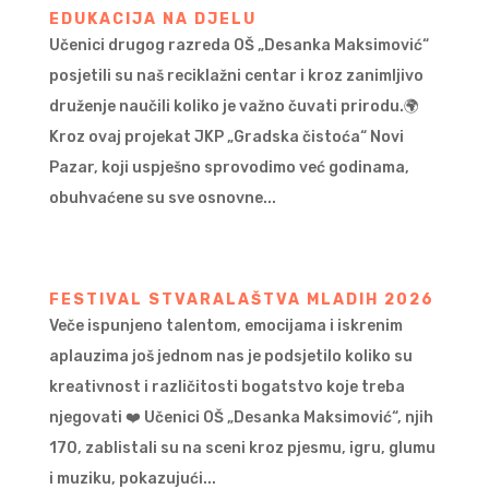
EDUKACIJA NA DJELU
Učenici drugog razreda OŠ „Desanka Maksimović“
posjetili su naš reciklažni centar i kroz zanimljivo
druženje naučili koliko je važno čuvati prirodu.🌍
Kroz ovaj projekat JKP „Gradska čistoća“ Novi
Pazar, koji uspješno sprovodimo već godinama,
obuhvaćene su sve osnovne...
FESTIVAL STVARALAŠTVA MLADIH 2026
Veče ispunjeno talentom, emocijama i iskrenim
aplauzima još jednom nas je podsjetilo koliko su
kreativnost i različitosti bogatstvo koje treba
njegovati ❤️ Učenici OŠ „Desanka Maksimović“, njih
170, zablistali su na sceni kroz pjesmu, igru, glumu
i muziku, pokazujući...