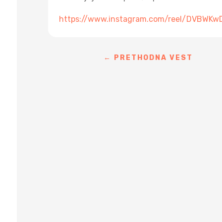
https://www.instagram.com/reel/DVBWK
←
PRETHODNA VEST