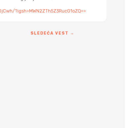
wDjCwh/?igsh=MWN2ZTh5Z3RucG1oZQ==
SLEDEĆA VEST
→