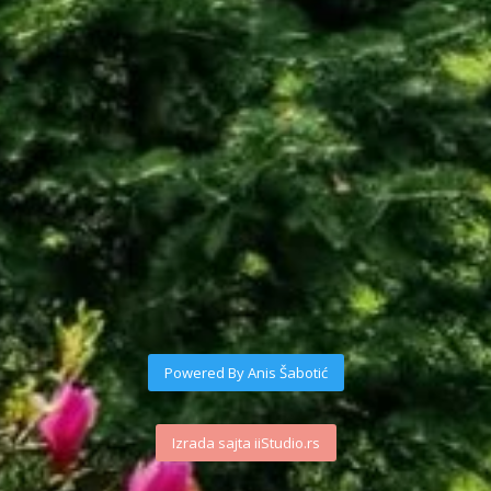
Powered By Anis Šabotić
Izrada sajta iiStudio.rs