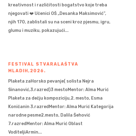
kreativnost i različitosti bogatstvo koje treba
njegovati ❤️ Učenici OŠ „Desanka Maksimović“,
njih 170, zablistali su na sceni kroz pjesmu, igru,
glumu i muziku, pokazujući...
FESTIVAL STVARALAŠTVA
MLADIH,2026.
Plaketa zaHorsko pevanje( solista Nejra
Sinanović,3.razred)3 mestoMentor: Alma Murić
Plaketa za dečju kompoziciju,2. mesto, Esma
Koničanin 3.razredMentor: Alma Murić Kategorija
narodne pesme2.mesto, Dalila Šehović
7.razredMentor: Alma Murić Oblast
VoditeljiArmin...