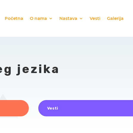
Početna
O nama
Nastava
Vesti
Galerija
g jezika
Vesti