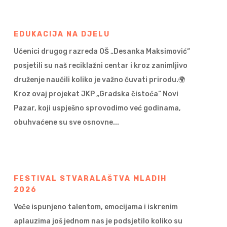
EDUKACIJA NA DJELU
Učenici drugog razreda OŠ „Desanka Maksimović“
posjetili su naš reciklažni centar i kroz zanimljivo
druženje naučili koliko je važno čuvati prirodu.🌍
Kroz ovaj projekat JKP „Gradska čistoća“ Novi
Pazar, koji uspješno sprovodimo već godinama,
obuhvaćene su sve osnovne...
FESTIVAL STVARALAŠTVA MLADIH
2026
Veče ispunjeno talentom, emocijama i iskrenim
aplauzima još jednom nas je podsjetilo koliko su