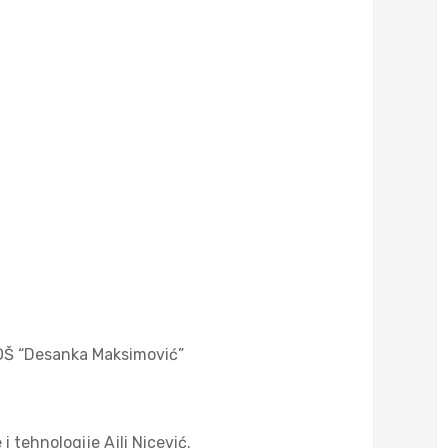
 OŠ “Desanka Maksimović”
i tehnologije Ajli Nicević.